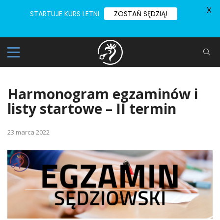
X
STARTUJE KURS LETNI
ZOSTAŃ SĘDZIĄ!
Harmonogram egzaminów i
listy startowe – II termin
23 marca 2022