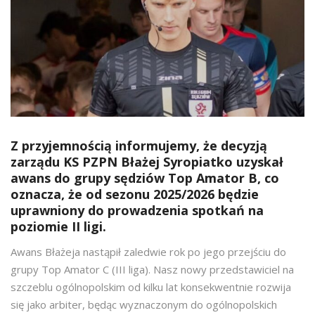
Z przyjemnością informujemy, że decyzją
zarządu KS PZPN Błażej Syropiatko uzyskał
awans do grupy sędziów Top Amator B, co
oznacza, że od sezonu 2025/2026 będzie
uprawniony do prowadzenia spotkań na
poziomie II ligi.
Awans Błażeja nastąpił zaledwie rok po jego przejściu do
grupy Top Amator C (III liga). Nasz nowy przedstawiciel na
szczeblu ogólnopolskim od kilku lat konsekwentnie rozwija
się jako arbiter, będąc wyznaczonym do ogólnopolskich