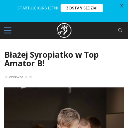
X
STARTUJE KURS LETNI
ZOSTAŃ SĘDZIĄ!
Błażej Syropiatko w Top
Amator B!
28 czerwca 2025